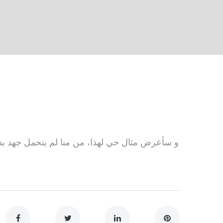
و سأعرض مثال حي لهذا، من منا لم يتحمل جهد بد