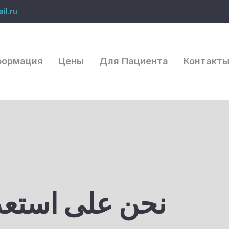
il.ru
формация
Цены
Для Пациента
Контакт
نحن على استعدا