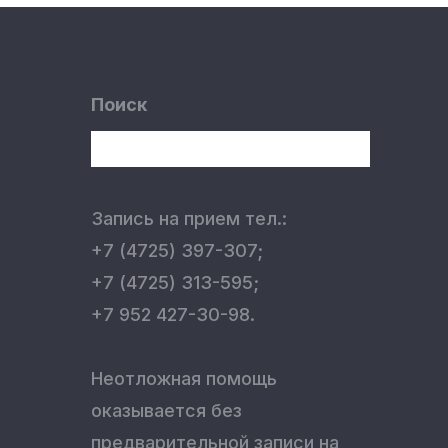
Поиск
Запись на прием тел.:
+7 (4725) 397-307;
+7 (4725) 313-595;
+7 952 427-30-98.
Неотложная помощь
оказывается без
предварительной записи на