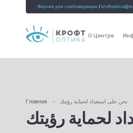
Версия для слабовидящих
/
kroftoptica@ma
О Центре
Ин
Главная
نحن على استعداد لحماية رؤيتك
د لحماية رؤيتك