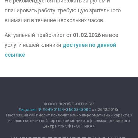
Не рекомендуется приезжать за рулем и
планировать работу, требующую зрительного
внимания в течение нескольких часов.
Актуальный прайс-лист от
01.02.2026
на все
услуги нашей клиники
доступен по данной
ссылке
© ООО "КРОФТ-ОПТИКА"
Лицензия № Л041-01154-31/00343092
от 26.12.2018г.
Настоящий сайт носит исключительно информативный характер
и является визитной карточкой медико-офтальмологического
центра «КРОФТ-ОПТИКА».