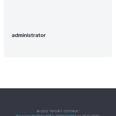
administrator
© ООО "КРОФТ-ОПТИКА"
Лицензия № Л041-01154-31/00343092
от 26.12.2018г.